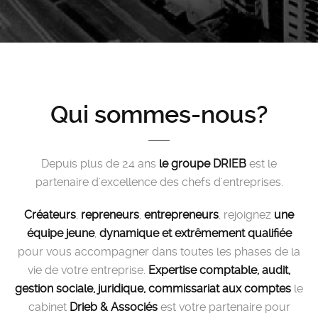
Qui sommes-nous?
Depuis plus de 24 ans
le groupe DRIEB
est le
partenaire d'excellence des chefs d'entreprises.
Créateurs
,
repreneurs
,
entrepreneurs
, rejoignez
une
équipe jeune
,
dynamique et extrêmement qualifiée
pour vous accompagner dans toutes les phases de la
vie de votre entreprise.
Expertise comptable, audit,
gestion sociale, juridique, commissariat aux comptes
le
cabinet
Drieb & Associés
est votre partenaire pour